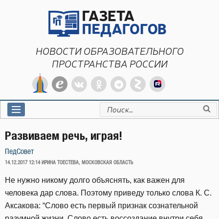
Перейти
к
содержимому
НОВОСТИ ОБРАЗОВАТЕЛЬНОГО
ПРОСТРАНСТВА РОССИИ
Искать:
Развиваем речь, играя!
ПедСовет
ОПУБЛИКОВАНО
14.12.2017 12:14
ИРИНА ТОЕСТЕВА, МОСКОВСКАЯ ОБЛАСТЬ
Не нужно никому долго объяснять, как важен для
человека дар слова. Поэтому приведу только слова К. С.
Аксакова: “Слово есть первый признак сознательной
разумной жизни. Слово есть воссоздание внутри себя