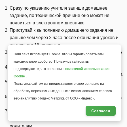
Сразу по указанию учителя запиши домашнее
задание, по технической причине оно может не
появиться в электронном дневнике.
Приступай к выполнению домашнего задания не
раньше чем через 2 часа после окончания уроков и
не позднее 16 часов дня.
Начинай выполнение домашнего задания с трудного
Наш сайт использует Cookie, чтобы гарантировать вам
для тебя учебного предмета.
максимальное удобство. Пользуясь сайтом, вы
Распредели время так, чтобы его хватило на
подтверждаете, что согласны с
политикой использования
выполнение заданий по разным учебным предметам.
Cookie
.
Через каждые 30-40 мин. делай короткие перерывы
Пользуясь сайтом вы предоставляете свое согласие на
для отдыха глаз и разминки.
обработку персональных данных с использованием сервиса
Пользуйся черновиками: если нужно решить пример,
веб-аналитики Яндекс Метрика от ООО «Яндекс».
сделай это сначала на листе бумаги.
Согласен
Если возник вопрос, поищи ответ в энциклопедиях
или Интернете или задай однокласснику или
родителям.