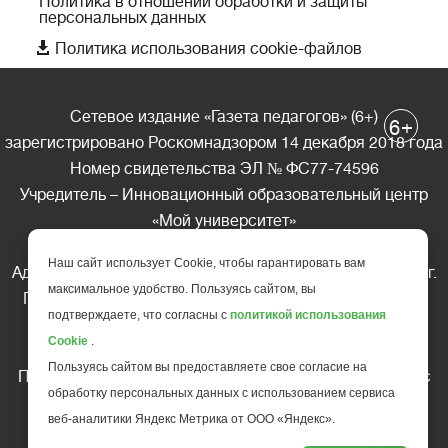
Политика в отношении обработки и защиты
персональных данных

Политика использования cookie-файлов
Сетевое издание «Газета педагогов» (6+)
+
6
зарегистрировано Роскомнадзором 14 декабря 2018 года
Номер свидетельства ЭЛ № ФС77-74596
Учредитель – Инновационный образовательный центр
«Мой университет»
Главный редактор – А.А. Ляшенко
Наш сайт использует Cookie, чтобы гарантировать вам
Адрес редакции: 185035 Россия, Республика Карелия, г.
максимальное удобство. Пользуясь сайтом, вы
Петрозаводск, ул. Фридриха Энгельса д.10, офис 211
подтверждаете, что согласны с
политикой использования
Телефон редакции: +7 (499) 685-10-45
Cookie
.
E-mail: gazeta@edu-family.ru
Пользуясь сайтом вы предоставляете свое согласие на
Перепечатка материалов газеты допускается только c
обработку персональных данных с использованием сервиса
письменного разрешения редакции
веб-аналитики Яндекс Метрика от ООО «Яндекс».
Ссылка на «Газету педагогов» обязательна.