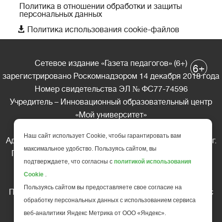
Политика в отношении обработки и защиты
персональных данных

Политика использования cookie-файлов
Сетевое издание «Газета педагогов» (6+)
+
6
зарегистрировано Роскомнадзором 14 декабря 2018 года
Номер свидетельства ЭЛ № ФС77-74596
Учредитель – Инновационный образовательный центр
«Мой университет»
Главный редактор – А.А. Ляшенко
Наш сайт использует Cookie, чтобы гарантировать вам
Адрес редакции: 185035 Россия, Республика Карелия, г.
максимальное удобство. Пользуясь сайтом, вы
Петрозаводск, ул. Фридриха Энгельса д.10, офис 211
подтверждаете, что согласны с
политикой использования
Телефон редакции: +7 (499) 685-10-45
Cookie
.
E-mail: gazeta@edu-family.ru
Пользуясь сайтом вы предоставляете свое согласие на
Перепечатка материалов газеты допускается только c
обработку персональных данных с использованием сервиса
письменного разрешения редакции
веб-аналитики Яндекс Метрика от ООО «Яндекс».
Ссылка на «Газету педагогов» обязательна.