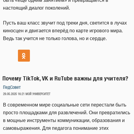
быть «ещё одним занятием» и превращается в
настоящий диалог поколений.
Пусть ваш класс звучит под треки дня, светится в лучах
киносцен и двигается вперёд по карте игрового мира.
Ведь так учится не только голова, но и сердце.
Почему TikTok, VK и RuTube важны для учителя?
ПедСовет
ОПУБЛИКОВАНО
29.05.2025 16:21
МОЙ УНИВЕРСИТЕТ
В современном мире социальные сети перестали быть
просто площадками для развлечений. Они превратились
в мощные инструменты коммуникации, образования и
самовыражения. Для педагога понимание этих