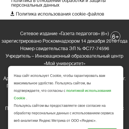
Политика в отношении обработки и защиты
персональных данных

Политика использования cookie-файлов
Сетевое издание «Газета педагогов» (6+)
+
6
зарегистрировано Роскомнадзором 14 декабря 2018 года
Номер свидетельства ЭЛ № ФС77-74596
Учредитель – Инновационный образовательный центр
«Мой университет»
Главный редактор – А.А. Ляшенко
Наш сайт использует Cookie, чтобы гарантировать вам
Адрес редакции: 185035 Россия, Республика Карелия, г.
максимальное удобство. Пользуясь сайтом, вы
Петрозаводск, ул. Фридриха Энгельса д.10, офис 211
подтверждаете, что согласны с
политикой использования
Телефон редакции: +7 (499) 685-10-45
Cookie
.
E-mail: gazeta@edu-family.ru
Пользуясь сайтом вы предоставляете свое согласие на
Перепечатка материалов газеты допускается только c
обработку персональных данных с использованием сервиса
письменного разрешения редакции
веб-аналитики Яндекс Метрика от ООО «Яндекс».
Ссылка на «Газету педагогов» обязательна.