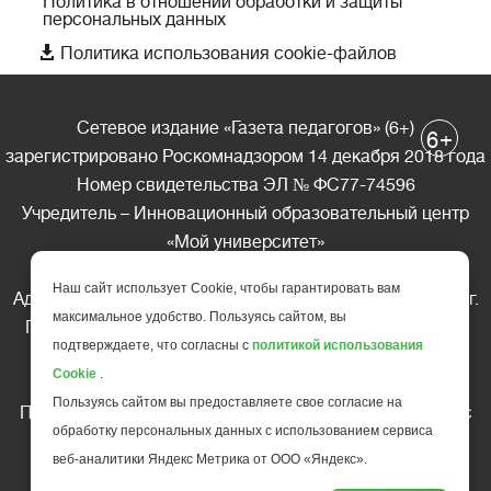
Политика в отношении обработки и защиты
персональных данных

Политика использования cookie-файлов
Сетевое издание «Газета педагогов» (6+)
+
6
зарегистрировано Роскомнадзором 14 декабря 2018 года
Номер свидетельства ЭЛ № ФС77-74596
Учредитель – Инновационный образовательный центр
«Мой университет»
Главный редактор – А.А. Ляшенко
Наш сайт использует Cookie, чтобы гарантировать вам
Адрес редакции: 185035 Россия, Республика Карелия, г.
максимальное удобство. Пользуясь сайтом, вы
Петрозаводск, ул. Фридриха Энгельса д.10, офис 211
подтверждаете, что согласны с
политикой использования
Телефон редакции: +7 (499) 685-10-45
Cookie
.
E-mail: gazeta@edu-family.ru
Пользуясь сайтом вы предоставляете свое согласие на
Перепечатка материалов газеты допускается только c
обработку персональных данных с использованием сервиса
письменного разрешения редакции
веб-аналитики Яндекс Метрика от ООО «Яндекс».
Ссылка на «Газету педагогов» обязательна.