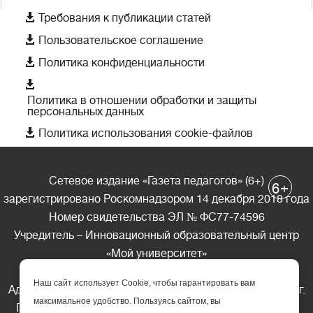

Требования к публикации статей

Пользовательское соглашение

Политика конфиденциальности

Политика в отношении обработки и защиты
персональных данных

Политика использования cookie-файлов
Сетевое издание «Газета педагогов» (6+)
+
6
зарегистрировано Роскомнадзором 14 декабря 2018 года
Номер свидетельства ЭЛ № ФС77-74596
Учредитель – Инновационный образовательный центр
«Мой университет»
Главный редактор – А.А. Ляшенко
Наш сайт использует Cookie, чтобы гарантировать вам
Адрес редакции: 185035 Россия, Республика Карелия, г.
максимальное удобство. Пользуясь сайтом, вы
Петрозаводск, ул. Фридриха Энгельса д.10, офис 211