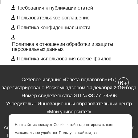

Требования к публикации статей

Пользовательское соглашение

Политика конфиденциальности

Политика в отношении обработки и защиты
персональных данных

Политика использования cookie-файлов
Сетевое издание «Газета педагогов» (6+)
+
6
зарегистрировано Роскомнадзором 14 декабря 2018 года
Номер свидетельства ЭЛ № ФС77-74596
Учредитель – Инновационный образовательный центр
«Мой университет»
Главный редактор – А.А. Ляшенко
Наш сайт использует Cookie, чтобы гарантировать вам
Адрес редакции: 185035 Россия, Республика Карелия, г.
максимальное удобство. Пользуясь сайтом, вы
Петрозаводск, ул. Фридриха Энгельса д.10, офис 211