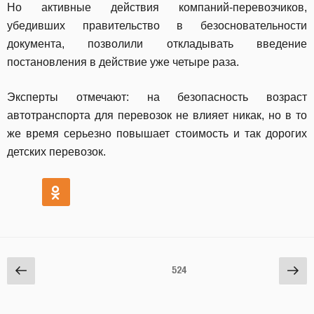
Но активные действия компаний-перевозчиков,
убедивших правительство в безосновательности
документа, позволили откладывать введение
постановления в действие уже четыре раза.
Эксперты отмечают: на безопасность возраст
автотранспорта для перевозок не влияет никак, но в то
же время серьезно повышает стоимость и так дорогих
детских перевозок.
Навигация
Предыдущая
Сл
Страница
524
по
страница
стр
записям