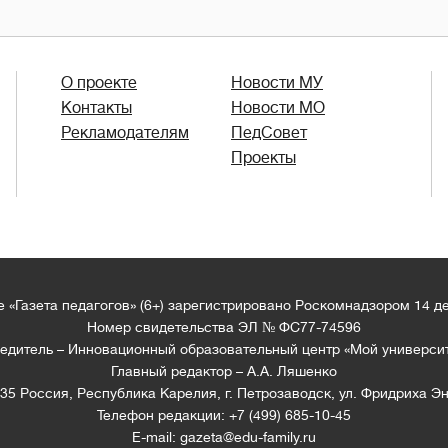
О проекте
Новости МУ
Контакты
Новости МО
Рекламодателям
ПедСовет
Проекты
 «Газета педагогов» (6+) зарегистрировано Роскомнадзором 14 д
Номер свидетельства ЭЛ № ФС77-74596
едитель – Инновационный образовательный центр «Мой универси
Главный редактор – А.А. Ляшенко
35 Россия, Республика Карелия, г. Петрозаводск, ул. Фридриха Эн
Телефон редакции: +7 (499) 685-10-45
E-mail: gazeta@edu-family.ru