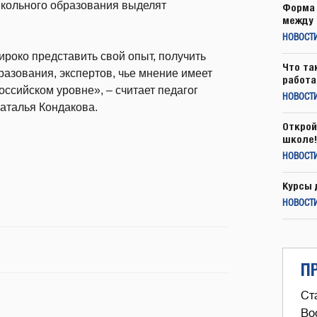
школьного образования выделят
Форма 
между 
НОВОСТ
ироко представить свой опыт, получить
Что та
разования, экспертов, чье мнение имеет
работа
ссийском уровне», – считает педагог
НОВОСТИ
аталья Кондакова.
Открой
школе!
НОВОСТИ
Курсы 
НОВОСТИ
П
Ст
Во