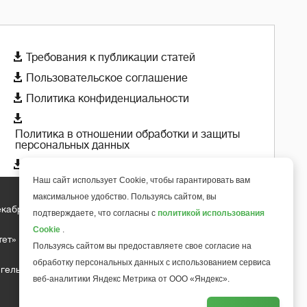

Требования к публикации статей

Пользовательское соглашение

Политика конфиденциальности

Политика в отношении обработки и защиты
персональных данных

Политика использования cookie-файлов
Наш сайт использует Cookie, чтобы гарантировать вам
максимальное удобство. Пользуясь сайтом, вы
екабря 2018 года
подтверждаете, что согласны с
политикой использования
+
6
Cookie
.
тет»
Пользуясь сайтом вы предоставляете свое согласие на
обработку персональных данных с использованием сервиса
гельса д.10, офис 211
веб-аналитики Яндекс Метрика от ООО «Яндекс».