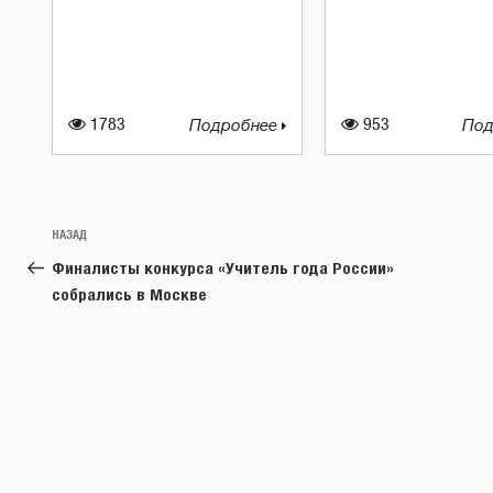
1783
Подробнее
953
Под
Навигация
Предыдущая
НАЗАД
по
запись:
Финалисты конкурса «Учитель года России»
записям
собрались в Москве