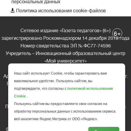
персональных данных

Политика использования cookie-файлов
Сетевое издание «Газета педагогов» (6+)
+
6
зарегистрировано Роскомнадзором 14 декабря 2018 года
Номер свидетельства ЭЛ № ФС77-74596
Учредитель – Инновационный образовательный центр
«Мой университет»
Главный редактор – А.А. Ляшенко
Наш сайт использует Cookie, чтобы гарантировать вам
Адрес редакции: 185035 Россия, Республика Карелия, г.
максимальное удобство. Пользуясь сайтом, вы
Петрозаводск, ул. Фридриха Энгельса д.10, офис 211
подтверждаете, что согласны с
политикой использования
Телефон редакции: +7 (499) 685-10-45
Cookie
.
E-mail: gazeta@edu-family.ru
Пользуясь сайтом вы предоставляете свое согласие на
Перепечатка материалов газеты допускается только c
обработку персональных данных с использованием сервиса
письменного разрешения редакции
веб-аналитики Яндекс Метрика от ООО «Яндекс».
Ссылка на «Газету педагогов» обязательна.
© АНО ДПО "Инновационный образовательный центр