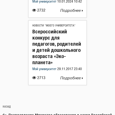
Мой университет
10.01.2024 10:42
2732
Подробнее
НОВОСТИ "МОЕГО УНИВЕРСИТЕТА"
Всероссийский
конкурс для
педагогов, родителей
и детей дошкольного
возраста «Эко-
планета»
Мой университет
29.11.2017 23:40
2713
Подробнее
Навигация
Предыдущая
НАЗАД
по
запись:
Поздравление Министра образования и науки Российской