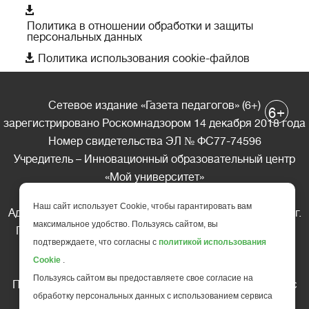

Политика в отношении обработки и защиты
персональных данных

Политика использования cookie-файлов
Сетевое издание «Газета педагогов» (6+)
+
6
зарегистрировано Роскомнадзором 14 декабря 2018 года
Номер свидетельства ЭЛ № ФС77-74596
Учредитель – Инновационный образовательный центр
«Мой университет»
Главный редактор – А.А. Ляшенко
Наш сайт использует Cookie, чтобы гарантировать вам
Адрес редакции: 185035 Россия, Республика Карелия, г.
максимальное удобство. Пользуясь сайтом, вы
Петрозаводск, ул. Фридриха Энгельса д.10, офис 211
подтверждаете, что согласны с
политикой использования
Телефон редакции: +7 (499) 685-10-45
Cookie
.
E-mail: gazeta@edu-family.ru
Пользуясь сайтом вы предоставляете свое согласие на
Перепечатка материалов газеты допускается только c
обработку персональных данных с использованием сервиса
письменного разрешения редакции