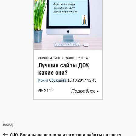
НОВОСТИ "МОЕГО УНИВЕРСИТЕТА"
Лучшие сайты ДОУ,
какие они?
Ирина Образцова
16.10.2017 12:43
2112
Подробнее
Навигация
Предыдущая
НАЗАД
по
запись:
записям
О.Ю. Васильева подвела итоги года работы на посту