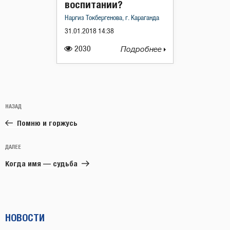
воспитании?
Наргиз Токбергенова, г. Караганда
31.01.2018 14:38
2030
Подробнее
Навигация
Предыдущая
НАЗАД
по
запись:
записям
Помню и горжусь
Следующая
ДАЛЕЕ
запись
Когда имя — судьба
НОВОСТИ