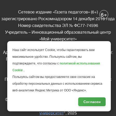
Сетевое издание «Газета педагогов» (6+)
+
6
зарегистрировано Роскомнадзором 14 декабря 2018 года
Номер свидетельства ЭЛ № ФС77-74596
Учредитель – Инновационный образовательный центр
«Мой университет»
Главный редактор – А.А. Ляшенко
Наш сайт использует Cookie, чтобы гарантировать вам
Адрес редакции: 185035 Россия, Республика Карелия, г.
максимальное удобство. Пользуясь сайтом, вы
Петрозаводск, ул. Фридриха Энгельса д.10, офис 211
подтверждаете, что согласны с
политикой использования
Телефон редакции: +7 (499) 685-10-45
Cookie
.
E-mail: gazeta@edu-family.ru
Пользуясь сайтом вы предоставляете свое согласие на
Перепечатка материалов газеты допускается только c
обработку персональных данных с использованием сервиса
письменного разрешения редакции
веб-аналитики Яндекс Метрика от ООО «Яндекс».
Ссылка на «Газету педагогов» обязательна.
© АНО ДПО "Инновационный образовательный центр
Согласен
повышения квалификации и переподготовки "
Мой
университет
", 2025