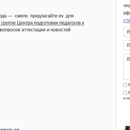
чт
оф
 года — смело предлагайте их для
ст
 группе Центра подготовки педагогов к
 вопросов аттестации и новостей
и с
зоваться