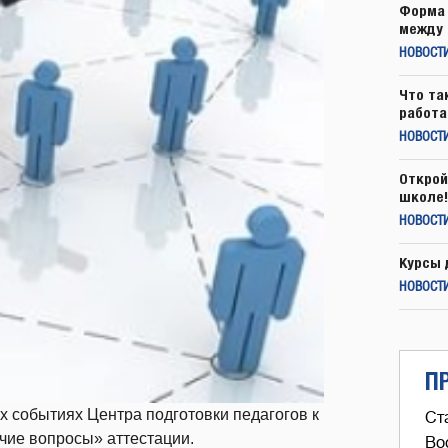
Форма 
между 
НОВОСТ
Что та
работа
НОВОСТИ
Открой
школе!
НОВОСТИ
Курсы 
НОВОСТИ
П
 событиях Центра подготовки педагогов к
Ст
ячие вопросы» аттестации.
Во