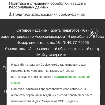
Политика в отношении обработки и защиты
персональных данных

Политика использования cookie-файлов
Сетевое издание «Газета педагогов» (6+)
+
6
зарегистрировано Роскомнадзором 14 декабря 2018 года
Номер свидетельства ЭЛ № ФС77-74596
Учредитель – Инновационный образовательный центр
«Мой университет»
Главный редактор – А.А. Ляшенко
Наш сайт использует Cookie, чтобы гарантировать вам
Адрес редакции: 185035 Россия, Республика Карелия, г.
максимальное удобство. Пользуясь сайтом, вы
Петрозаводск, ул. Фридриха Энгельса д.10, офис 211
подтверждаете, что согласны с
политикой использования
Телефон редакции: +7 (499) 685-10-45
Cookie
.
E-mail: gazeta@edu-family.ru
Пользуясь сайтом вы предоставляете свое согласие на
Перепечатка материалов газеты допускается только c
обработку персональных данных с использованием сервиса
письменного разрешения редакции
веб-аналитики Яндекс Метрика от ООО «Яндекс».
Ссылка на «Газету педагогов» обязательна.