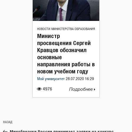
НОВОСТИ МИНИСТЕРСТВА ОБРАЗОВАНИЯ
Министр
просвещения Сергей
Кравцов обозначил
основные
направления работы в
новом учебном году
Мой университет
28.07.2020 16:29
4976
Подробнее
Навигация
Предыдущая
НАЗАД
по
запись:
записям
Минобрнауки России принимает заявки на конкурс