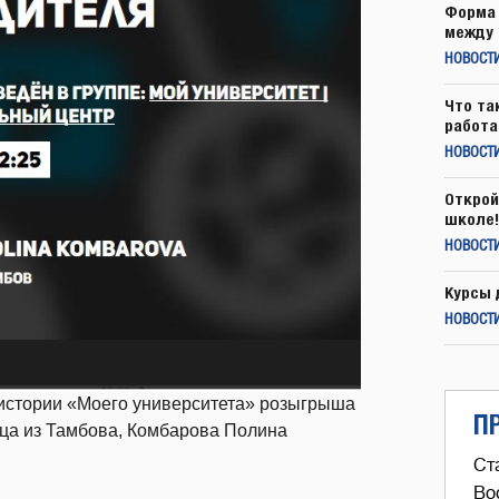
Форма 
между 
НОВОСТ
Что та
работа
НОВОСТИ
Открой
школе!
НОВОСТИ
Курсы 
НОВОСТИ
в истории «Моего университета» розыгрыша
П
ица из Тамбова, Комбарова Полина
Ст
Во