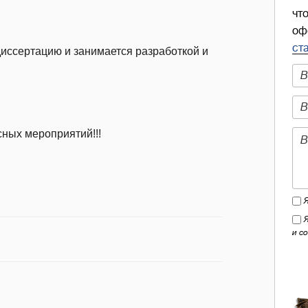
чт
оф
ст
иссертацию и занимается разработкой и
сных мероприятий!!!
и с