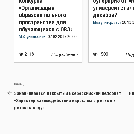
конкурса
суперприз от «
«Организация
университета» 
образовательного
декабре?
пространства для
Мой университет
26.12.
обучающихся с ОВЗ»
Мой университет
07.02.2017 20:00
2118
Подробнее
1500
Под
Навигация
Предыдущая
НАЗАД
по
запись:
Заканчивается Открытый Всероссийский педсовет
НО
записям
«Характер взаимодействия взрослых с детьми в
детском саду»