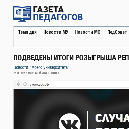
Перейти
к
содержимому
Тема дня
Новости МУ
Новости МО
ПедСовет
ПОДВЕДЕНЫ ИТОГИ РОЗЫГРЫША РЕП
Новости "Моего университета"
ОПУБЛИКОВАНО
31.03.2017 13:30
МОЙ УНИВЕРСИТЕТ