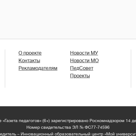
О проекте
Новости МУ
Контакты
Новости МО
Рекламодателям
ПедСовет
Проекты
 «Газета педагогов» (6+) зарегистрировано Роскомнадзором 14 д
Номер свидетельства ЭЛ № ФС77-74596
едитель – Инновационный образовательный центр «Мой универси