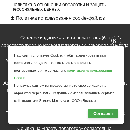
Политика в отношении обработки и защиты
персональных данных

Политика использования cookie-файлов
Сетевое издание «Газета педагогов» (6+)
+
6
зарегистрировано Роскомнадзором 14 декабря 2018 года
Номер свидетельства ЭЛ № ФС77-74596
Наш сайт использует Cookie, чтобы гарантировать вам
Учредитель – Инновационный образовательный центр
максимальное удобство. Пользуясь сайтом, вы
«Мой университет»
подтверждаете, что согласны с
политикой использования
Главный редактор – А.А. Ляшенко
Cookie
.
Адрес редакции: 185035 Россия, Республика Карелия, г.
Пользуясь сайтом вы предоставляете свое согласие на
Петрозаводск, ул. Фридриха Энгельса д.10, офис 211
обработку персональных данных с использованием сервиса
Телефон редакции: +7 (499) 685-10-45
веб-аналитики Яндекс Метрика от ООО «Яндекс».
E-mail: gazeta@edu-family.ru
Перепечатка материалов газеты допускается только c
Согласен
письменного разрешения редакции
Ссылка на «Газету педагогов» обязательна.