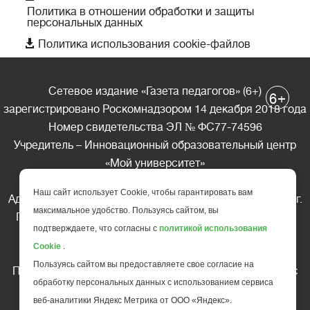
Политика в отношении обработки и защиты
персональных данных

Политика использования cookie-файлов
Сетевое издание «Газета педагогов» (6+)
+
6
зарегистрировано Роскомнадзором 14 декабря 2018 года
Номер свидетельства ЭЛ № ФС77-74596
Учредитель – Инновационный образовательный центр
«Мой университет»
Главный редактор – А.А. Ляшенко
Наш сайт использует Cookie, чтобы гарантировать вам
Адрес редакции: 185035 Россия, Республика Карелия, г.
максимальное удобство. Пользуясь сайтом, вы
Петрозаводск, ул. Фридриха Энгельса д.10, офис 211
подтверждаете, что согласны с
политикой использования
Телефон редакции: +7 (499) 685-10-45
Cookie
.
E-mail: gazeta@edu-family.ru
Пользуясь сайтом вы предоставляете свое согласие на
Перепечатка материалов газеты допускается только c
обработку персональных данных с использованием сервиса
письменного разрешения редакции
веб-аналитики Яндекс Метрика от ООО «Яндекс».
Ссылка на «Газету педагогов» обязательна.