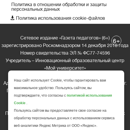
Политика в отношении обработки и защиты
персональных данных

Политика использования cookie-файлов
Сетевое издание «Газета педагогов» (6+)
+
6
зарегистрировано Роскомнадзором 14 декабря 2018 года
Номер свидетельства ЭЛ № ФС77-74596
Учредитель – Инновационный образовательный центр
«Мой университет»
Главный редактор – А.А. Ляшенко
Наш сайт использует Cookie, чтобы гарантировать вам
Адрес редакции: 185035 Россия, Республика Карелия, г.
максимальное удобство. Пользуясь сайтом, вы
Петрозаводск, ул. Фридриха Энгельса д.10, офис 211
подтверждаете, что согласны с
политикой использования
Телефон редакции: +7 (499) 685-10-45
Cookie
.
E-mail: gazeta@edu-family.ru
Пользуясь сайтом вы предоставляете свое согласие на
Перепечатка материалов газеты допускается только c
обработку персональных данных с использованием сервиса
письменного разрешения редакции
веб-аналитики Яндекс Метрика от ООО «Яндекс».
Ссылка на «Газету педагогов» обязательна.