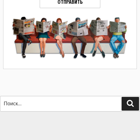
ОТПРАВИТЬ
Искать:
По