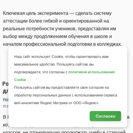
Ключевая цель эксперимента — сделать систему
аттестации более гибкой и ориентированной на
реальные потребности учеников, предоставляя им
выбор между продолжением обучения в школе и
началом профессиональной подготовки в колледжах.
Наш сайт использует Cookie, чтобы гарантировать вам
максимальное удобство. Пользуясь сайтом, вы
подтверждаете, что согласны с
политикой использования
Cookie
.
Рособрнадзор поддержал идею двух экзаменов
Пользуясь сайтом вы предоставляете свое согласие на
для выпускников 9 классов
обработку персональных данных с использованием сервиса
Новости министерства образования
веб-аналитики Яндекс Метрика от ООО «Яндекс».
ОПУБЛИКОВАНО
21.01.2025 14:16
МОЙ УНИВЕРСИТЕТ
Согласен
В Рособрнадзоре в целом поддерживают законопроект, в
котором предлагается оставить для выпускников 9
классов, не планирующих продолжать учебу в старшей