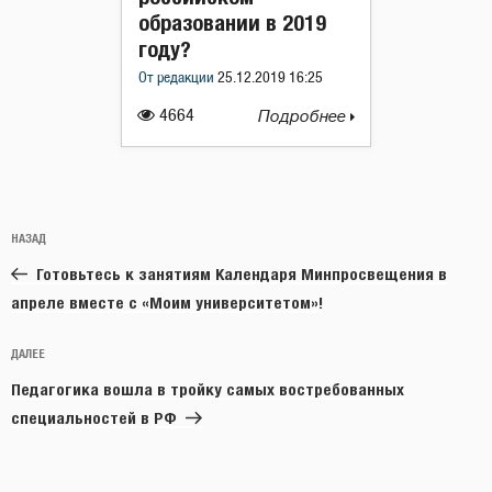
образовании в 2019
году?
От редакции
25.12.2019 16:25
4664
Подробнее
Навигация
Предыдущая
НАЗАД
по
запись:
записям
Готовьтесь к занятиям Календаря Минпросвещения в
апреле вместе с «Моим университетом»!
Следующая
ДАЛЕЕ
запись
Педагогика вошла в тройку самых востребованных
специальностей в РФ