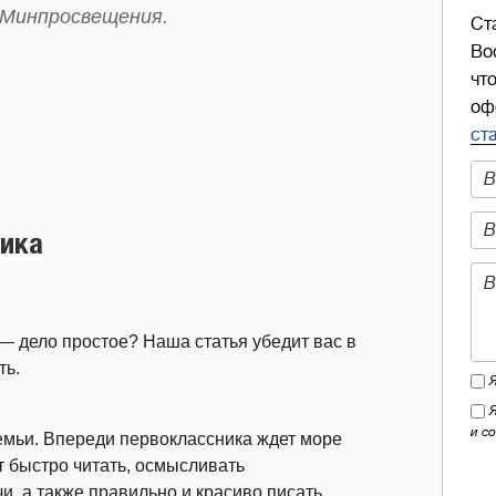
 Минпросвещения.
Ст
Во
чт
оф
ст
ника
— дело простое? Наша статья убедит вас в
ть.
и с
емьи. Впереди первоклассника ждет море
т быстро читать, осмысливать
, а также правильно и красиво писать.