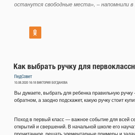
останутся свободные места», – напомнили в
Как выбрать ручку для первокласс
ПедСовет
ОПУБЛИКОВАНО
10.08.2020 16:18
ВИКТОРИЯ БОГДАНОВА
Вы думаете, выбрать для ребенка правильную ручку 
обратном, а заодно подскажет, какую ручку стоит купи
Поход в первый класс — важное событие для всей с
открытий и свершений. В начальной школе его науча
прочитанное, решать элементарные примеры и задачи