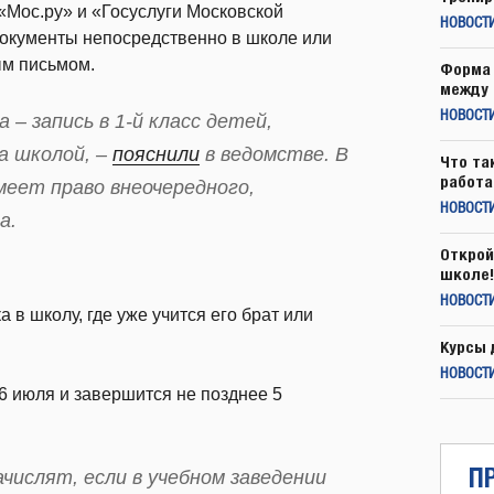
«Мос.ру» и «Госуслуги Московской
НОВОСТ
 документы непосредственно в школе или
ым письмом.
Форма 
между 
НОВОСТ
 – запись в 1-й класс детей,
а школой, –
пояснили
в ведомстве. В
Что та
работа
меет право внеочередного,
НОВОСТИ
а.
Открой
школе!
НОВОСТИ
 в школу, где уже учится его брат или
Курсы 
НОВОСТИ
6 июля и завершится не позднее 5
П
числят, если в учебном заведении