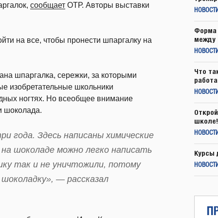
аргалок,
сообщает
ОТР. Авторы выставки
НОВОСТ
Форма 
между 
йти на все, чтобы пронести шпаргалку на
НОВОСТ
Что та
тана шпаргалка, сережки, за которыми
работа
ые изобретательные школьники
НОВОСТИ
дных ногтях. Но всеобщее внимание
и шоколада.
Открой
школе!
НОВОСТИ
ри года. Здесь написаны химические
 на шоколаде можно легко написать
Курсы 
ику так и не уничтожили, потому
НОВОСТИ
 шоколадку», — рассказал
П