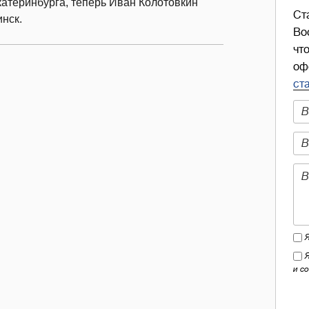
катеринбурга, теперь Иван Колотовкин
Ст
нск.
Во
чт
оф
ст
и с