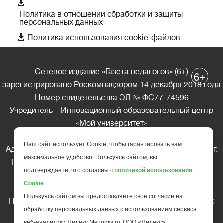

Политика в отношении обработки и защиты
персональных данных

Политика использования cookie-файлов
Сетевое издание «Газета педагогов» (6+)
+
6
зарегистрировано Роскомнадзором 14 декабря 2018 года
Номер свидетельства ЭЛ № ФС77-74596
Учредитель – Инновационный образовательный центр
«Мой университет»
Главный редактор – А.А. Ляшенко
Наш сайт использует Cookie, чтобы гарантировать вам
Адрес редакции: 185035 Россия, Республика Карелия, г.
максимальное удобство. Пользуясь сайтом, вы
Петрозаводск, ул. Фридриха Энгельса д.10, офис 211
подтверждаете, что согласны с
политикой использования
Телефон редакции: +7 (499) 685-10-45
Cookie
.
E-mail: gazeta@edu-family.ru
Пользуясь сайтом вы предоставляете свое согласие на
Перепечатка материалов газеты допускается только c
обработку персональных данных с использованием сервиса
письменного разрешения редакции
веб-аналитики Яндекс Метрика от ООО «Яндекс».