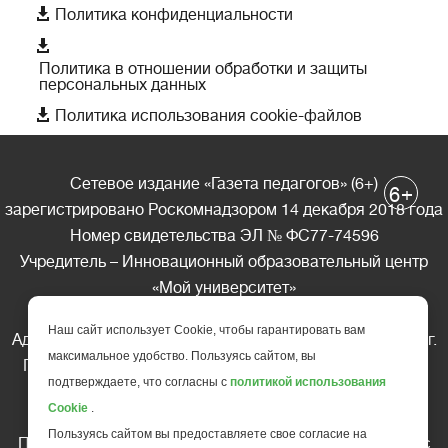

Политика конфиденциальности

Политика в отношении обработки и защиты
персональных данных

Политика использования cookie-файлов
Сетевое издание «Газета педагогов» (6+)
+
6
зарегистрировано Роскомнадзором 14 декабря 2018 года
Номер свидетельства ЭЛ № ФС77-74596
Учредитель – Инновационный образовательный центр
«Мой университет»
Главный редактор – А.А. Ляшенко
Наш сайт использует Cookie, чтобы гарантировать вам
Адрес редакции: 185035 Россия, Республика Карелия, г.
максимальное удобство. Пользуясь сайтом, вы
Петрозаводск, ул. Фридриха Энгельса д.10, офис 211
подтверждаете, что согласны с
политикой использования
Телефон редакции: +7 (499) 685-10-45
Cookie
.
E-mail: gazeta@edu-family.ru
Пользуясь сайтом вы предоставляете свое согласие на
Перепечатка материалов газеты допускается только c