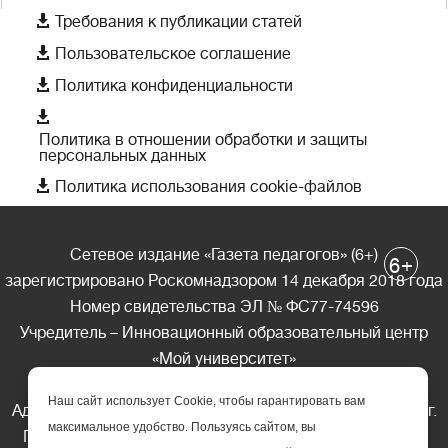

Требования к публикации статей

Пользовательское соглашение

Политика конфиденциальности

Политика в отношении обработки и защиты
персональных данных

Политика использования cookie-файлов
Сетевое издание «Газета педагогов» (6+)
+
6
зарегистрировано Роскомнадзором 14 декабря 2018 года
Номер свидетельства ЭЛ № ФС77-74596
Учредитель – Инновационный образовательный центр
«Мой университет»
Главный редактор – А.А. Ляшенко
Наш сайт использует Cookie, чтобы гарантировать вам
Адрес редакции: 185035 Россия, Республика Карелия, г.
максимальное удобство. Пользуясь сайтом, вы
Петрозаводск, ул. Фридриха Энгельса д.10, офис 211