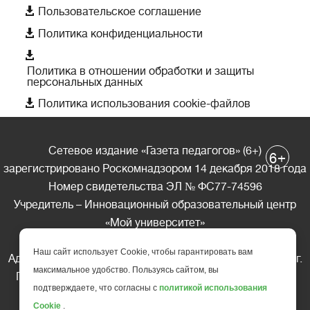

Пользовательское соглашение

Политика конфиденциальности

Политика в отношении обработки и защиты
персональных данных

Политика использования cookie-файлов
Сетевое издание «Газета педагогов» (6+)
+
6
зарегистрировано Роскомнадзором 14 декабря 2018 года
Номер свидетельства ЭЛ № ФС77-74596
Учредитель – Инновационный образовательный центр
«Мой университет»
Главный редактор – А.А. Ляшенко
Наш сайт использует Cookie, чтобы гарантировать вам
Адрес редакции: 185035 Россия, Республика Карелия, г.
максимальное удобство. Пользуясь сайтом, вы
Петрозаводск, ул. Фридриха Энгельса д.10, офис 211
подтверждаете, что согласны с
политикой использования
Телефон редакции: +7 (499) 685-10-45
Cookie
.