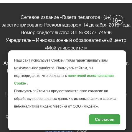
Сетевое издание «Газета педагогов» (6+)
+
6
зарегистрировано Роскомнадзором 14 декабря 2018 года
Номер свидетельства ЭЛ № ФС77-74596
Учредитель – Инновационный образовательный центр
«Мой университет»
Главный редактор – А.А. Ляшенко
Наш сайт использует Cookie, чтобы гарантировать вам
Адрес редакции: 185035 Россия, Республика Карелия, г.
максимальное удобство. Пользуясь сайтом, вы
Петрозаводск, ул. Фридриха Энгельса д.10, офис 211
подтверждаете, что согласны с
политикой использования
Телефон редакции: +7 (499) 685-10-45
Cookie
.
E-mail: gazeta@edu-family.ru
Пользуясь сайтом вы предоставляете свое согласие на
Перепечатка материалов газеты допускается только c
обработку персональных данных с использованием сервиса
письменного разрешения редакции
веб-аналитики Яндекс Метрика от ООО «Яндекс».
Ссылка на «Газету педагогов» обязательна.
© АНО ДПО "Инновационный образовательный центр
Согласен
повышения квалификации и переподготовки "
Мой