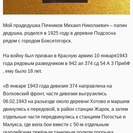
Мой прадедушка Печников Михаил Николаевич – папин
дедушка, родился в 1925 году в деревне Подсосна
рядом с городом Бокситогорск.
На войну был призван в Красную армию 10 января1943
года рядовым разведчиком в 942 ап 374 сд 54 А 3 ПрибФ
, ему было 18 лет.
«В январе 1943 года дивизия 374 направлена на
Волховский фронт, части дивизии выгрузились
06.02.1943 на разъезде около деревни Хотово и маршем
двинулись к передовой, в район станции Жарок, а затем
отдельные части передвинулись к станциям Погостье и
Малукса, где вела бои вместе с 50-м отдельным
гвардейским тяжёлым танковым полком прорыва