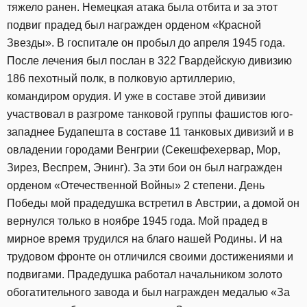
тяжело ранен. Немецкая атака была отбита и за этот
подвиг прадед был награжден орденом «Красной
Звезды». В госпитале он пробыл до апреля 1945 года.
После лечения был послан в 322 Гвардейскую дивизию
186 пехотный полк, в полковую артиллерию,
командиром орудия. И уже в составе этой дивизии
участвовал в разгроме танковой группы фашистов юго-
западнее Будапешта в составе 11 танковых дивизий и в
овладении городами Венгрии (Секешфехервар, Мор,
Зирез, Веспрем, Энинг). За эти бои он был награжден
орденом «Отечественной Войны» 2 степени. День
Победы мой прадедушка встретил в Австрии, а домой он
вернулся только в ноябре 1945 года. Мой прадед в
мирное время трудился на благо нашей Родины. И на
трудовом фронте он отличился своими достижениями и
подвигами. Прадедушка работал начальником золото
обогатительного завода и был награжден медалью «За