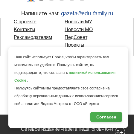
Напишите нам:
gazeta@edu-family.ru
О проекте
Новости МУ
Контакты
Новости МО
Рекламодателям
ПедСовет
Проекты
Наш сайт использует Cookie, чтобы гарантировать вам

Требования к публикации статей
максимальное удобство. Пользуясь сайтом, вы

Пользовательское соглашение
подтверждаете, что согласны с
политикой использования

Политика конфиденциальности
Cookie
.

Пользуясь сайтом вы предоставляете свое согласие на
Политика в отношении обработки и защиты
обработку персональных данных с использованием сервиса
персональных данных
веб-аналитики Яндекс Метрика от ООО «Яндекс».

Политика использования cookie-файлов
Согласен
Сетевое издание «Газета педагогов» (6+)
+
6