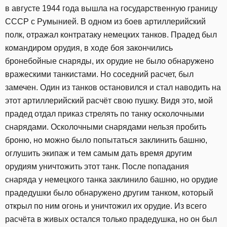
в августе 1944 года вышла на государственную границу
СССР с Румынией. В одном из боев артиллерийский
полк, отражал контратаку немецких танков. Прадед был
командиром орудия, в ходе боя закончились
бронебойные снаряды, их орудие не было обнаружено
вражескими танкистами. Но соседний расчет, был
замечен. Один из танков остановился и стал наводить на
этот артиллерийский расчёт свою пушку. Видя это, мой
прадед отдал приказ стрелять по танку осколочными
снарядами. Осколочными снарядами нельзя пробить
броню, но можно было попытаться заклинить башню,
оглушить экипаж и тем самым дать время другим
орудиям уничтожить этот танк. После попадания
снаряда у немецкого танка заклинило башню, но орудие
прадедушки было обнаружено другим танком, который
открыл по ним огонь и уничтожил их орудие. Из всего
расчёта в живых остался только прадедушка, но он был