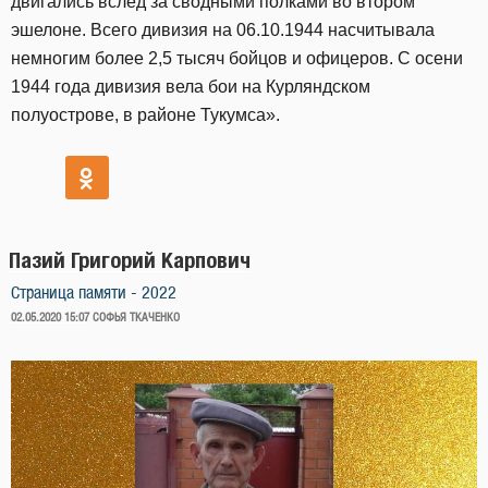
двигались вслед за сводными полками во втором
эшелоне. Всего дивизия на 06.10.1944 насчитывала
немногим более 2,5 тысяч бойцов и офицеров. С осени
1944 года дивизия вела бои на Курляндском
полуострове, в районе Тукумса».
Пазий Григорий Карпович
Страница памяти - 2022
ОПУБЛИКОВАНО
02.05.2020 15:07
СОФЬЯ ТКАЧЕНКО