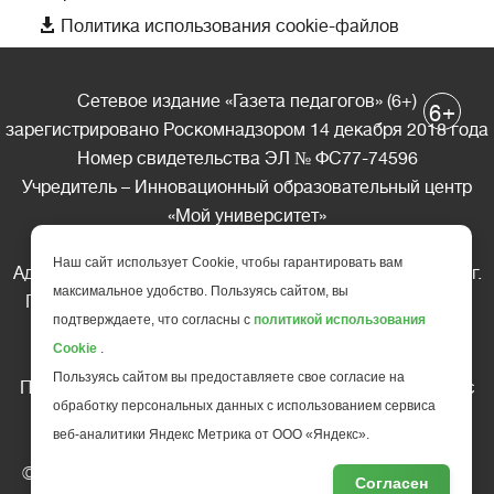

Политика использования cookie-файлов
Сетевое издание «Газета педагогов» (6+)
+
6
зарегистрировано Роскомнадзором 14 декабря 2018 года
Номер свидетельства ЭЛ № ФС77-74596
Учредитель – Инновационный образовательный центр
«Мой университет»
Главный редактор – А.А. Ляшенко
Наш сайт использует Cookie, чтобы гарантировать вам
Адрес редакции: 185035 Россия, Республика Карелия, г.
максимальное удобство. Пользуясь сайтом, вы
Петрозаводск, ул. Фридриха Энгельса д.10, офис 211
подтверждаете, что согласны с
политикой использования
Телефон редакции: +7 (499) 685-10-45
Cookie
.
E-mail: gazeta@edu-family.ru
Пользуясь сайтом вы предоставляете свое согласие на
Перепечатка материалов газеты допускается только c
обработку персональных данных с использованием сервиса
письменного разрешения редакции
веб-аналитики Яндекс Метрика от ООО «Яндекс».
Ссылка на «Газету педагогов» обязательна.
© АНО ДПО "Инновационный образовательный центр
Согласен