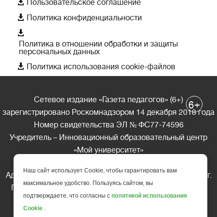

Пользовательское соглашение

Политика конфиденциальности

Политика в отношении обработки и защиты
персональных данных

Политика использования cookie-файлов
Сетевое издание «Газета педагогов» (6+)
+
6
зарегистрировано Роскомнадзором 14 декабря 2018 года
Номер свидетельства ЭЛ № ФС77-74596
Учредитель – Инновационный образовательный центр
«Мой университет»
Главный редактор – А.А. Ляшенко
Наш сайт использует Cookie, чтобы гарантировать вам
Адрес редакции: 185035 Россия, Республика Карелия, г.
максимальное удобство. Пользуясь сайтом, вы
Петрозаводск, ул. Фридриха Энгельса д.10, офис 211
подтверждаете, что согласны с
политикой использования
Телефон редакции: +7 (499) 685-10-45
Cookie
.
E-mail: gazeta@edu-family.ru