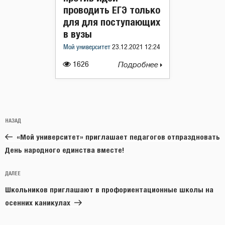
проводить ЕГЭ только
для для поступающих
в вузы
Мой университет
23.12.2021 12:24
1626
Подробнее
Навигация
Предыдущая
НАЗАД
по
запись:
записям
«Мой университет» приглашает педагогов отпраздновать
День народного единства вместе!
Следующая
ДАЛЕЕ
запись
Школьников приглашают в профориентационные школы на
осенних каникулах