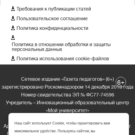

Требования к публикации статей

Пользовательское соглашение

Политика конфиденциальности

Политика в отношении обработки и защиты
персональных данных

Политика использования cookie-файлов
Сетевое издание «Газета педагогов» (6+)
+
6
зарегистрировано Роскомнадзором 14 декабря 2018 года
Номер свидетельства ЭЛ № ФС77-74596
Учредитель – Инновационный образовательный центр
«Мой университет»
Главный редактор – А.А. Ляшенко
Наш сайт использует Cookie, чтобы гарантировать вам
Адрес редакции: 185035 Россия, Республика Карелия, г.
максимальное удобство. Пользуясь сайтом, вы
Петрозаводск, ул. Фридриха Энгельса д.10, офис 211