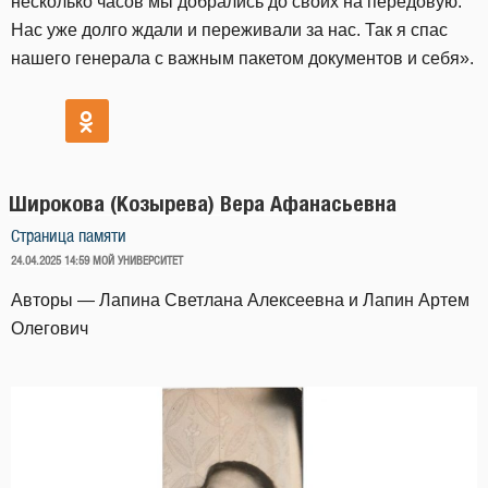
несколько часов мы добрались до своих на передовую.
Нас уже долго ждали и переживали за нас. Так я спас
нашего генерала с важным пакетом документов и себя».
Широкова (Козырева) Вера Афанасьевна
Страница памяти
ОПУБЛИКОВАНО
24.04.2025 14:59
МОЙ УНИВЕРСИТЕТ
Авторы — Лапина Светлана Алексеевна и Лапин Артем
Олегович