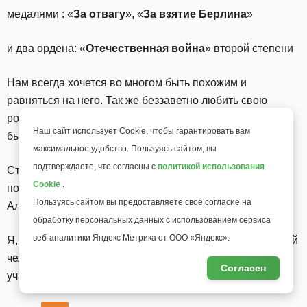
медалями : «
За отвагу
», «
За взятие Берлина
»
и два ордена: «
Отечественная война
» второй степени
Нам всегда хочется во многом быть похожим и
равняться на него. Так же беззаветно любить свою
родину, людей, жизнь, землю на которой живем. Уметь
Наш сайт использует Cookie, чтобы гарантировать вам
быть нужным людям.
максимальное удобство. Пользуясь сайтом, вы
подтверждаете, что согласны с
политикой использования
Степан Михайлович ушел из жизни 21 июня 1998 года,
Cookie
.
полгода не дожив до золотой свадьбы с Фаиной
Пользуясь сайтом вы предоставляете свое согласие на
Александровной.
обработку персональных данных с использованием сервиса
веб-аналитики Яндекс Метрика от ООО «Яндекс».
Я, горжусь тем, что у моего отца, брат, такой героический
человек, который занесен в Книгу Памяти погибших и
Согласен
участников ВОВ Иркутской области