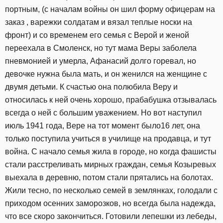
портным, (с началам войны он шил форму офицерам на
заказ , варежки солдатам и вязал теплые носки на
фронт) и со временем его семья с Верой и женой
переехала в Смоленск, но тут мама Веры заболела
пневмонией и умерла, Афанасий долго горевал, но
девочке нужна была мать, и он женился на женщине с
двумя детьми. К счастью она полюбила Веру и
относилась к ней очень хорошо, прабабушка отзывалась
всегда о ней с большим уважением. Но вот наступил
июль 1941 года, Вере на тот момент было16 лет, она
только поступила учиться в училище на продавца, и тут
война. С начало семья жила в городе, но когда фашисты
стали расстреливать мирных граждан, семья Козыревых
выехала в деревню, потом стали прятались на болотах.
Жили тесно, по несколько семей в землянках, голодали с
приходом осенних заморозков, но всегда была надежда,
что все скоро закончиться. Готовили лепешки из лебеды,