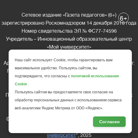
Сетевое издание «Газета педагогов» (6+)
+
6
зарегистрировано Роскомнадзором 14 декабря 2018 года
Номер свидетельства ЭЛ № ФС77-74596
Учредитель – Инновационный образовательный центр
«Мой университет»
Главный редактор – А.А. Ляшенко
Наш сайт использует Cookie, чтобы гарантировать вам
Адрес редакции: 185035 Россия, Республика Карелия, г.
максимальное удобство. Пользуясь сайтом, вы
Петрозаводск, ул. Фридриха Энгельса д.10, офис 211
подтверждаете, что согласны с
политикой использования
Телефон редакции: +7 (499) 685-10-45
Cookie
.
E-mail: gazeta@edu-family.ru
Пользуясь сайтом вы предоставляете свое согласие на
Перепечатка материалов газеты допускается только c
обработку персональных данных с использованием сервиса
письменного разрешения редакции
веб-аналитики Яндекс Метрика от ООО «Яндекс».
Ссылка на «Газету педагогов» обязательна.
© АНО ДПО "Инновационный образовательный центр
Согласен
повышения квалификации и переподготовки "
Мой
университет
", 2025