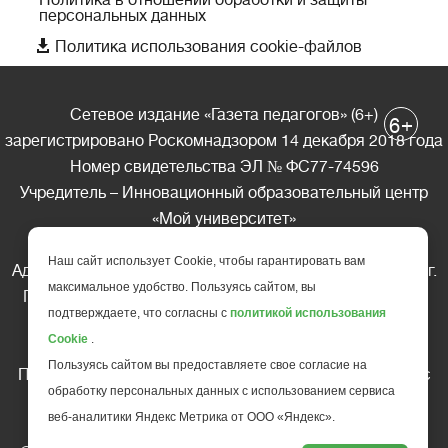
персональных данных

Политика использования cookie-файлов
Сетевое издание «Газета педагогов» (6+)
+
6
зарегистрировано Роскомнадзором 14 декабря 2018 года
Номер свидетельства ЭЛ № ФС77-74596
Учредитель – Инновационный образовательный центр
«Мой университет»
Главный редактор – А.А. Ляшенко
Наш сайт использует Cookie, чтобы гарантировать вам
Адрес редакции: 185035 Россия, Республика Карелия, г.
максимальное удобство. Пользуясь сайтом, вы
Петрозаводск, ул. Фридриха Энгельса д.10, офис 211
подтверждаете, что согласны с
политикой использования
Телефон редакции: +7 (499) 685-10-45
Cookie
.
E-mail: gazeta@edu-family.ru
Пользуясь сайтом вы предоставляете свое согласие на
Перепечатка материалов газеты допускается только c
обработку персональных данных с использованием сервиса
письменного разрешения редакции
веб-аналитики Яндекс Метрика от ООО «Яндекс».
Ссылка на «Газету педагогов» обязательна.