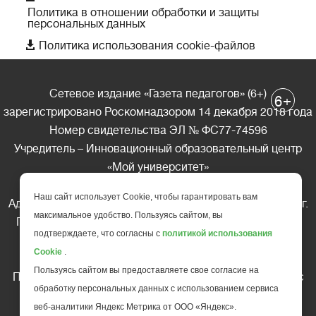
Политика в отношении обработки и защиты
персональных данных

Политика использования cookie-файлов
Сетевое издание «Газета педагогов» (6+)
+
6
зарегистрировано Роскомнадзором 14 декабря 2018 года
Номер свидетельства ЭЛ № ФС77-74596
Учредитель – Инновационный образовательный центр
«Мой университет»
Главный редактор – А.А. Ляшенко
Наш сайт использует Cookie, чтобы гарантировать вам
Адрес редакции: 185035 Россия, Республика Карелия, г.
максимальное удобство. Пользуясь сайтом, вы
Петрозаводск, ул. Фридриха Энгельса д.10, офис 211
подтверждаете, что согласны с
политикой использования
Телефон редакции: +7 (499) 685-10-45
Cookie
.
E-mail: gazeta@edu-family.ru
Пользуясь сайтом вы предоставляете свое согласие на
Перепечатка материалов газеты допускается только c
обработку персональных данных с использованием сервиса
письменного разрешения редакции
веб-аналитики Яндекс Метрика от ООО «Яндекс».
Ссылка на «Газету педагогов» обязательна.