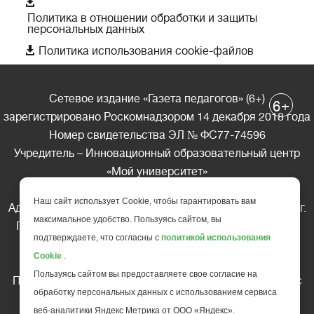

Политика в отношении обработки и защиты
персональных данных

Политика использования cookie-файлов
Сетевое издание «Газета педагогов» (6+)
+
6
зарегистрировано Роскомнадзором 14 декабря 2018 года
Номер свидетельства ЭЛ № ФС77-74596
Учредитель – Инновационный образовательный центр
«Мой университет»
Главный редактор – А.А. Ляшенко
Наш сайт использует Cookie, чтобы гарантировать вам
Адрес редакции: 185035 Россия, Республика Карелия, г.
максимальное удобство. Пользуясь сайтом, вы
Петрозаводск, ул. Фридриха Энгельса д.10, офис 211
подтверждаете, что согласны с
политикой использования
Телефон редакции: +7 (499) 685-10-45
Cookie
.
E-mail: gazeta@edu-family.ru
Пользуясь сайтом вы предоставляете свое согласие на
Перепечатка материалов газеты допускается только c
обработку персональных данных с использованием сервиса
письменного разрешения редакции
веб-аналитики Яндекс Метрика от ООО «Яндекс».