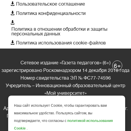

Пользовательское соглашение

Политика конфиденциальности

Политика в отношении обработки и защиты
персональных данных

Политика использования cookie-файлов
Сетевое издание «Газета педагогов» (6+)
+
6
зарегистрировано Роскомнадзором 14 декабря 2018 года
Номер свидетельства ЭЛ № ФС77-74596
Учредитель – Инновационный образовательный центр
«Мой университет»
Главный редактор – А.А. Ляшенко
Наш сайт использует Cookie, чтобы гарантировать вам
Адрес редакции: 185035 Россия, Республика Карелия, г.
максимальное удобство. Пользуясь сайтом, вы
Петрозаводск, ул. Фридриха Энгельса д.10, офис 211
подтверждаете, что согласны с
политикой использования
Телефон редакции: +7 (499) 685-10-45
Cookie
.