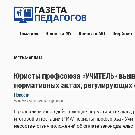
Перейти
к
содержимому
Тема дня
Новости МУ
Новости МО
ПедСовет
МЕТКА:
ОПЛАТА
Юристы профсоюза «УЧИТЕЛЬ» выяв
нормативных актах, регулирующих 
Новости
ОПУБЛИКОВАНО
29.05.2019 16:50
ГАЗЕТА ПЕДАГОГОВ
Проанализировав действующие нормативные акты, р
итоговой аттестации (ГИА), юристы профсоюза «Учи
несоответствия положений об оплате законодательст