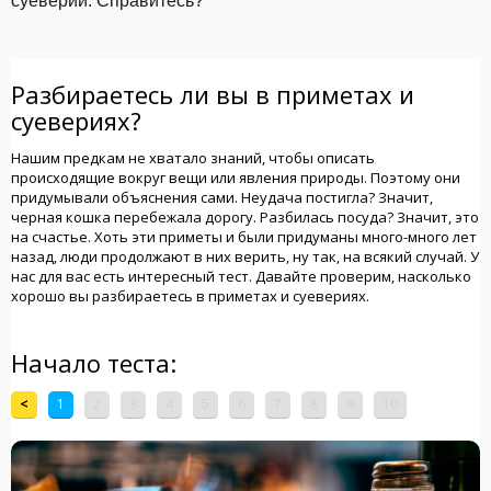
суеверий. Справитесь?