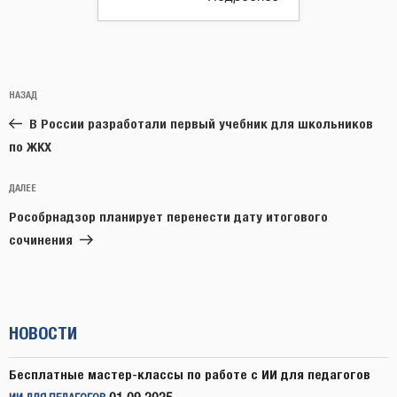
Навигация
Предыдущая
НАЗАД
по
запись:
записям
В России разработали первый учебник для школьников
по ЖКХ
Следующая
ДАЛЕЕ
запись
Рособрнадзор планирует перенести дату итогового
сочинения
НОВОСТИ
Бесплатные мастер-классы по работе с ИИ для педагогов