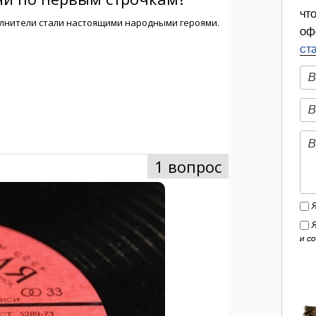
чт
оф
ст
и с