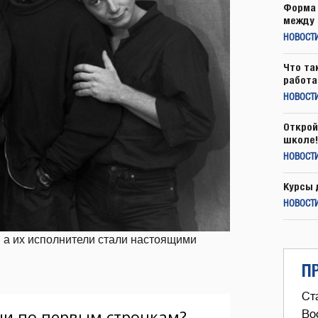
Форма 
между 
НОВОСТ
Что та
работа
НОВОСТИ
Открой
школе!
НОВОСТИ
Курсы 
НОВОСТИ
 а их исполнители стали настоящими
П
Ст
Во