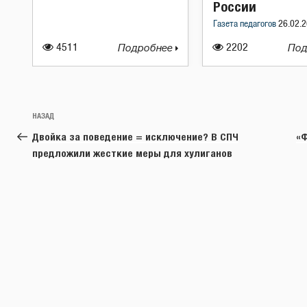
России
Газета педагогов
26.02.2
4511
Подробнее
2202
Под
Навигация
Предыдущая
НАЗАД
по
запись:
Двойка за поведение = исключение? В СПЧ
«Ф
записям
предложили жесткие меры для хулиганов