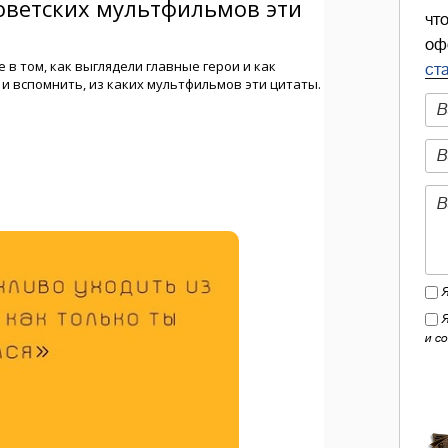
чт
оф
ст
и с