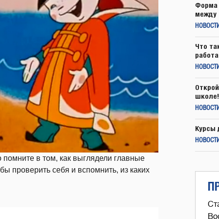
Форма 
между 
НОВОСТ
Что та
работа
НОВОСТИ
Открой
школе!
НОВОСТИ
Курсы 
НОВОСТИ
 помните в том, как выглядели главные
обы проверить себя и вспомнить, из каких
П
Ст
Во