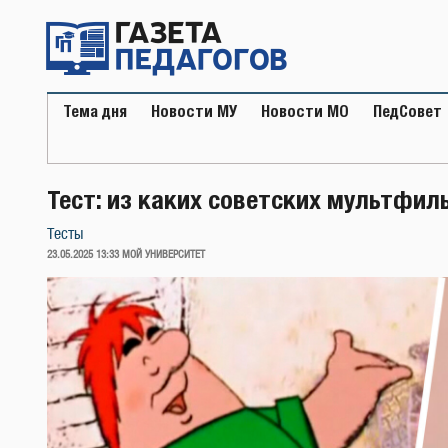
Перейти
к
содержимому
Тема дня
Новости МУ
Новости МО
ПедСовет
Тест: из каких советских мультфил
Тесты
ОПУБЛИКОВАНО
23.05.2025 13:33
МОЙ УНИВЕРСИТЕТ