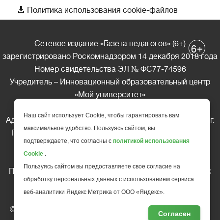

Политика использования cookie-файлов
Сетевое издание «Газета педагогов» (6+)
+
6
зарегистрировано Роскомнадзором 14 декабря 2018 года
Номер свидетельства ЭЛ № ФС77-74596
Учредитель – Инновационный образовательный центр
«Мой университет»
Главный редактор – А.А. Ляшенко
Наш сайт использует Cookie, чтобы гарантировать вам
Адрес редакции: 185035 Россия, Республика Карелия, г.
максимальное удобство. Пользуясь сайтом, вы
Петрозаводск, ул. Фридриха Энгельса д.10, офис 211
подтверждаете, что согласны с
политикой использования
Телефон редакции: +7 (499) 685-10-45
Cookie
.
E-mail: gazeta@edu-family.ru
Пользуясь сайтом вы предоставляете свое согласие на
Перепечатка материалов газеты допускается только c
обработку персональных данных с использованием сервиса
письменного разрешения редакции
веб-аналитики Яндекс Метрика от ООО «Яндекс».
Ссылка на «Газету педагогов» обязательна.
© АНО ДПО "Инновационный образовательный центр
Согласен