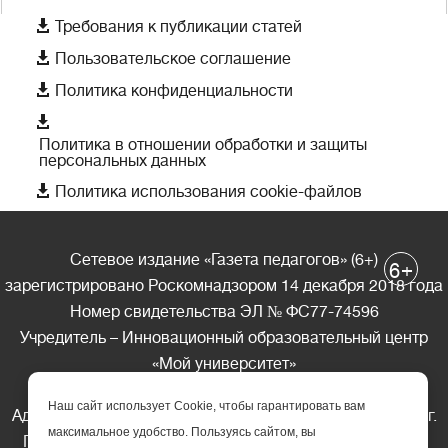

Требования к публикации статей

Пользовательское соглашение

Политика конфиденциальности

Политика в отношении обработки и защиты
персональных данных

Политика использования cookie-файлов
Сетевое издание «Газета педагогов» (6+)
+
6
зарегистрировано Роскомнадзором 14 декабря 2018 года
Номер свидетельства ЭЛ № ФС77-74596
Учредитель – Инновационный образовательный центр
«Мой университет»
Главный редактор – А.А. Ляшенко
Наш сайт использует Cookie, чтобы гарантировать вам
Адрес редакции: 185035 Россия, Республика Карелия, г.
максимальное удобство. Пользуясь сайтом, вы
Петрозаводск, ул. Фридриха Энгельса д.10, офис 211