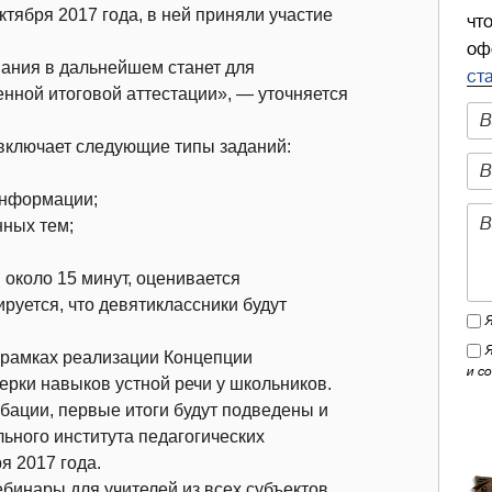
тября 2017 года, в ней приняли участие
чт
оф
вания в дальнейшем станет для
ст
енной итоговой аттестации», — уточняется
 включает следующие типы заданий:
информации;
нных тем;
около 15 минут, оценивается
ируется, что девятиклассники будут
в рамках реализации Концепции
и с
ерки навыков устной речи у школьников.
бации, первые итоги будут подведены и
ьного института педагогических
я 2017 года.
ебинары для учителей из всех субъектов