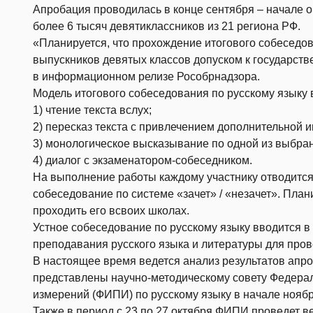
Апробация проводилась в конце сентября – начале ок
более 6 тысяч девятиклассников из 21 региона РФ.
«Планируется, что прохождение итогового собеседо
выпускников девятых классов допуском к государств
в информационном релизе Рособрнадзора.
Модель итогового собеседования по русскому языку
1) чтение текста вслух;
2) пересказ текста с привлечением дополнительной 
3) монологическое высказывание по одной из выбра
4) диалог с экзаменатором-собеседником.
На выполнение работы каждому участнику отводится 
собеседование по системе «зачет» / «незачет». План
проходить его всвоих школах.
Устное собеседование по русскому языку вводится 
преподавания русского языка и литературы для пров
В настоящее время ведется анализ результатов апро
представлены научно-методическому совету Федерал
измерений (ФИПИ) по русскому языку в начале ноябр
Также в период с 23 по 27 октября ФИПИ проведет в