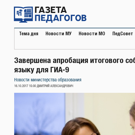
Перейти
к
содержимому
Тема дня
Новости МУ
Новости МО
ПедСовет
Завершена апробация итогового со
языку для ГИА-9
Новости министерства образования
ОПУБЛИКОВАНО
16.10.2017 15:00
ДМИТРИЙ АЛЕКСАНДРОВИЧ