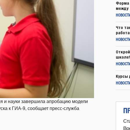
Форма 
между 
НОВОСТ
Что та
работа
НОВОСТИ
Открой
школе!
НОВОСТИ
Курсы 
НОВОСТИ
ия и науки завершила апробацию модели
уска к ГИА-9, сообщает пресс-служба
П
Ст
Во