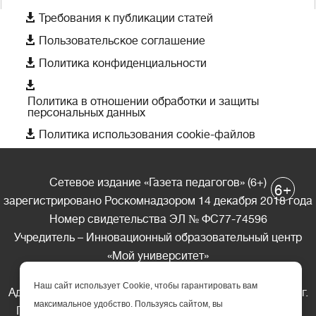

Требования к публикации статей

Пользовательское соглашение

Политика конфиденциальности

Политика в отношении обработки и защиты
персональных данных

Политика использования cookie-файлов
Сетевое издание «Газета педагогов» (6+)
+
6
зарегистрировано Роскомнадзором 14 декабря 2018 года
Номер свидетельства ЭЛ № ФС77-74596
Учредитель – Инновационный образовательный центр
«Мой университет»
Главный редактор – А.А. Ляшенко
Наш сайт использует Cookie, чтобы гарантировать вам
Адрес редакции: 185035 Россия, Республика Карелия, г.
максимальное удобство. Пользуясь сайтом, вы
Петрозаводск, ул. Фридриха Энгельса д.10, офис 211